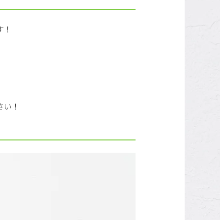
す！
さい！